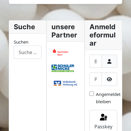
Suche
unsere
Anmeld
Partner
eformul
Suchen
ar
Benutzername
Passwort
Passwort
Angemeldet
bleiben
Passkey